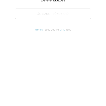
Jelszóemlékeztető
MaYoR
- 2002-2024 ©
GPL
4859