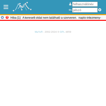
Hiba [1]:
A keresett oldal nem található a szerveren.
naplo-intezmeny-
Bejelentkezés
valtas
MaYoR
- 2002-2024 ©
GPL
4859